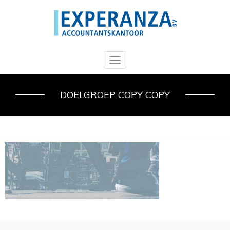
Toggle
navigation
DOELGROEP COPY COPY